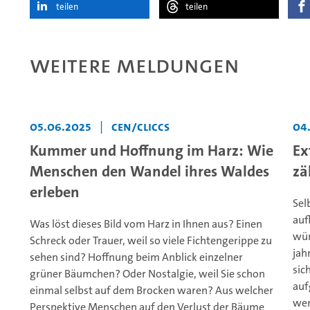
teilen
teilen
Weitere Meldungen
05.06.2025
|
CEN/CLICCS
04
Kummer und Hoffnung im Harz: Wie
Ex
Menschen den Wandel ihres Waldes
zä
erleben
Sel
auf
Was löst dieses Bild vom Harz in Ihnen aus? Einen
wür
Schreck oder Trauer, weil so viele Fichtengerippe zu
jah
sehen sind? Hoffnung beim Anblick einzelner
sic
grüner Bäumchen? Oder Nostalgie, weil Sie schon
auf
einmal selbst auf dem Brocken waren? Aus welcher
wen
Perspektive Menschen auf den Verlust der Bäume